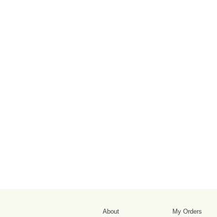
About
My Orders