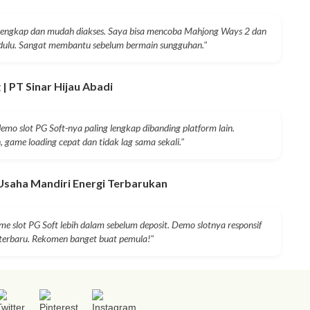
lengkap dan mudah diakses. Saya bisa mencoba Mahjong Ways 2 dan
 dulu. Sangat membantu sebelum bermain sungguhan."
 PT Sinar Hijau Abadi
demo slot PG Soft-nya paling lengkap dibanding platform lain.
game loading cepat dan tidak lag sama sekali."
saha Mandiri Energi Terbarukan
ame slot PG Soft lebih dalam sebelum deposit. Demo slotnya responsif
 terbaru. Rekomen banget buat pemula!"