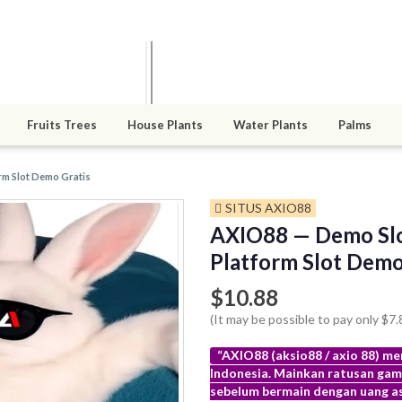
Fruits Trees
House Plants
Water Plants
Palms
rm Slot Demo Gratis
SITUS AXIO88
AXIO88 — Demo Slot
Platform Slot Demo
$10.88
(It may be possible to pay only $
“AXIO88 (aksio88 / axio 88) me
Indonesia. Mainkan ratusan gam
sebelum bermain dengan uang asl