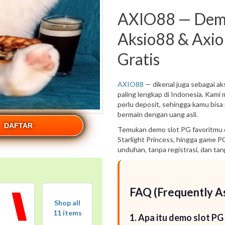
More
AXIO88 — Demo
info
Aksio88 & Axio
Gratis
AXIO88
— dikenal juga sebagai ak
paling lengkap di Indonesia. Kami 
perlu deposit, sehingga kamu bis
bermain dengan uang asli.
DAFTAR
Temukan demo slot PG favoritmu 
Starlight Princess, hingga game P
unduhan, tanpa registrasi, dan tanp
FAQ (Frequently A
Shop all
11 items
1. Apa itu demo slot P