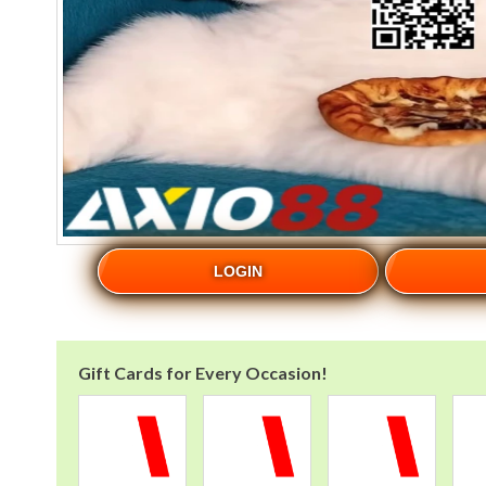
LOGIN
Gift Cards for Every Occasion!