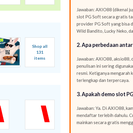
Jawaban: AXIO88 (dikenal ju
slot PG Soft secara gratis ta
provider PG Soft yang bisa 
Wild Bandito, Lucky Neko, da
2. Apa perbedaan antar
Shop all
131
items
Jawaban: AXIO88, aksio88, d
penulisan ini sering digunak
resmi. Ketiganya mengarah 
terlengkap dan terpercaya.
3. Apakah demo slot PG
Jawaban: Ya. Di AXIO88, kam
mendaftar terlebih dahulu. C
mainkan secara gratis menggu