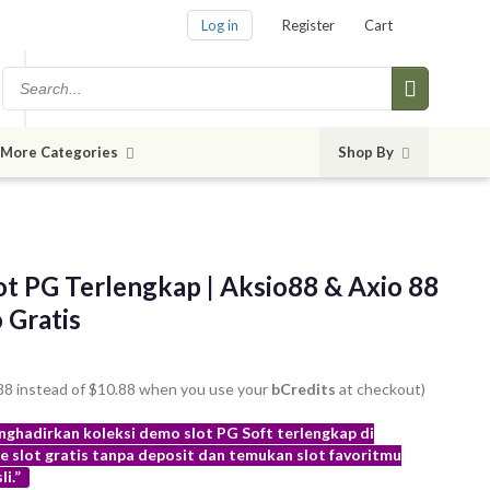
Log in
Register
Cart
More Categories
Shop By
 PG Terlengkap | Aksio88 & Axio 88
 Gratis
7.88 instead of $10.88 when you use your
bCredits
at checkout)
nghadirkan koleksi demo slot PG Soft terlengkap di
e slot gratis tanpa deposit dan temukan slot favoritmu
i.”