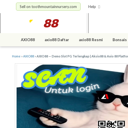
Sell on toothmountainnursery.com
Help
AXIO88
axio88 Daftar
axio88 Resmi
Bonsais
Home
»
AXIO88
»
AXIO88 — Demo Slot PG Terlengkap | Aksio88 & Axio 88 Platfo